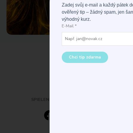
Zadej svůj e-mail a každý pátek 
ověřený tip – žádný spam, jen šanc
výhodný kurz.
E-Mail
*
Chci tip zdarma
SPIELEN. ERFORSCHEN. LERNEN.