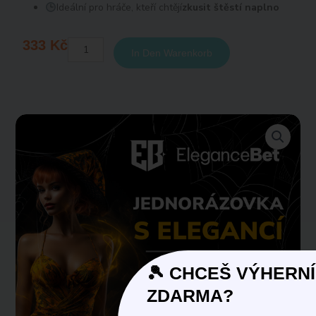
Ideální pro hráče, kteří chtějí
zkusit štěstí naplno
333
Kč
Jednorázový
In Den Warenkorb
tiket
-
Fotbal
FUN
Menge
🎾 CHCEŠ VÝHERNÍ
ZDARMA?