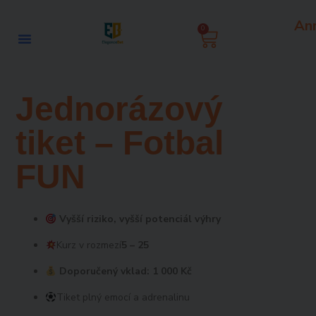
Zum
An
Inhalt
0
Warenkorb
springen
Jednorázový
tiket – Fotbal
FUN
Vyšší riziko, vyšší potenciál výhry
Kurz v rozmezí
5 – 25
Doporučený vklad: 1 000 Kč
Tiket plný emocí a adrenalinu