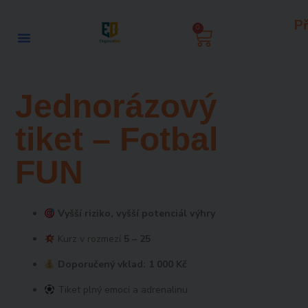
Přeskočit
Př
na
0
Košík
obsah
Jednorázový
tiket – Fotbal
FUN
Vyšší riziko, vyšší potenciál výhry
Kurz v rozmezí
5 – 25
Doporučený vklad: 1 000 Kč
Tiket plný emocí a adrenalinu