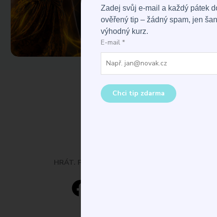
Zadej svůj e-mail a každý pátek 
ověřený tip – žádný spam, jen šanc
výhodný kurz.
E-mail
*
Chci tip zdarma
HRÁT. PROZKOUMAT. UČIT SE.