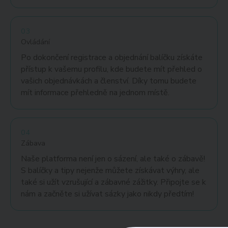
03
Ovládání
Po dokončení registrace a objednání balíčku získáte
přístup k vašemu profilu, kde budete mít přehled o
vašich objednávkách a členství. Díky tomu budete
mít informace přehledně na jednom místě.
04
Zábava
Naše platforma není jen o sázení, ale také o zábavě!
S balíčky a tipy nejenže můžete získávat výhry, ale
také si užít vzrušující a zábavné zážitky. Připojte se k
nám a začněte si užívat sázky jako nikdy předtím!