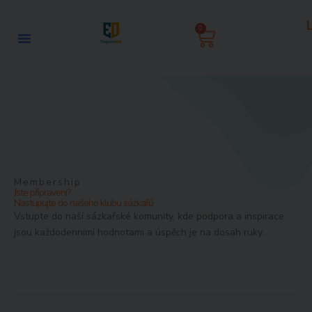
Skip
to
0
Basket
content
Membership
Jste připraveni?
Nastupujte do našeho klubu sázkařů
Vstupte do naší sázkařské komunity, kde podpora a inspirace
jsou každodenními hodnotami a úspěch je na dosah ruky.