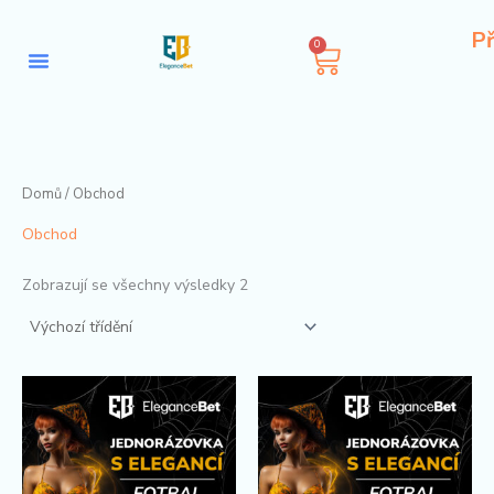
Přeskočit
Př
na
0
Košík
obsah
Domů
/ Obchod
Obchod
Zobrazují se všechny výsledky 2