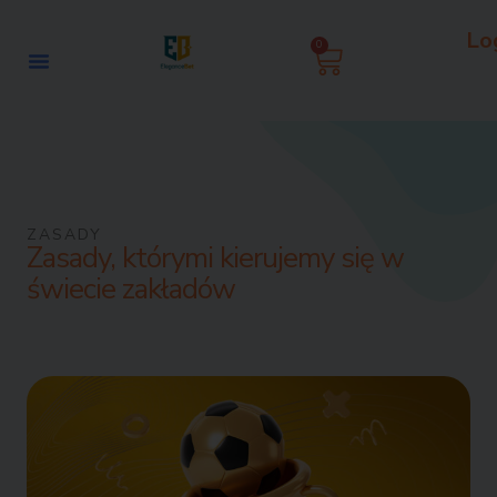
Przejdź
Lo
do
0
Wózek
treści
ZASADY
Zasady, którymi kierujemy się w
świecie zakładów