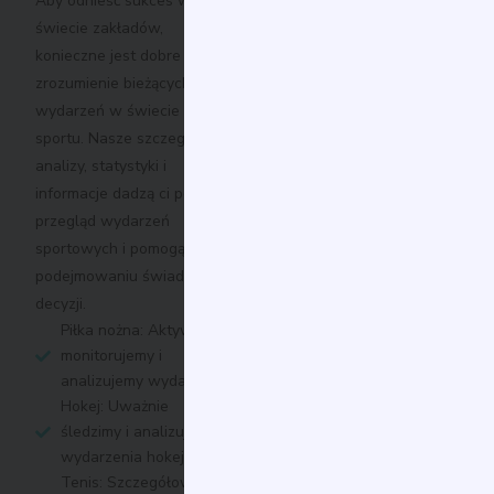
Aby odnieść sukces w
świecie zakładów,
konieczne jest dobre
zrozumienie bieżących
wydarzeń w świecie
sportu. Nasze szczegółowe
analizy, statystyki i
informacje dadzą ci pełny
przegląd wydarzeń
sportowych i pomogą w
podejmowaniu świadomych
decyzji.
Piłka nożna: Aktywnie
monitorujemy i
analizujemy wydarzenia
Hokej: Uważnie
śledzimy i analizujemy
wydarzenia hokejowe.
Tenis: Szczegółowo