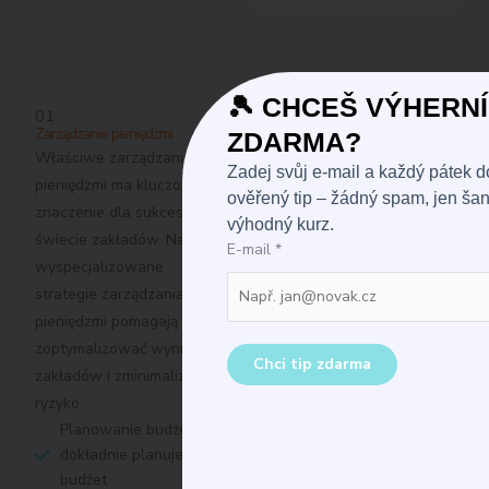
🎾 CHCEŠ VÝHERNÍ
01
Zarządzanie pieniędzmi
ZDARMA?
Właściwe zarządzanie
Zadej svůj e-mail a každý pátek 
pieniędzmi ma kluczowe
ověřený tip – žádný spam, jen šanc
znaczenie dla sukcesu w
výhodný kurz.
świecie zakładów. Nasze
E-mail
*
wyspecjalizowane
strategie zarządzania
pieniędzmi pomagają
zoptymalizować wyniki
Chci tip zdarma
zakładów i zminimalizować
ryzyko.
Planowanie budżetu -
dokładnie planujemy
budżet