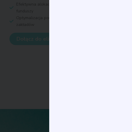
Efektywna alokacja
funduszy
Optymalizacja portfela
zakładów
Dołącz do elity
02
Dyscyplina
Dyscyplina jest kamieniem
węgielnym każdego
odnoszącego sukcesy
gracza. Uczymy naszych
klientów dyscypliny w
wyborze zakładów,
strategii i cierpliwości, co