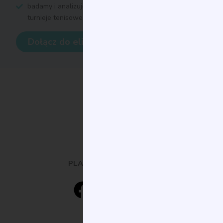
badamy i analizujemy
turnieje tenisowe.
Dołącz do elity
PLAY. EXPLORE. LEARN.