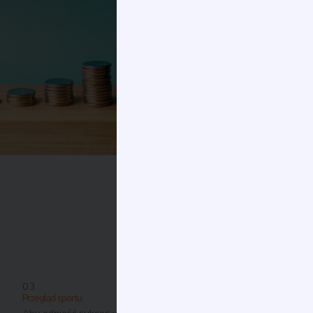
jest kluczem do
długoterminowych zysków.
Śledzenie - śledzimy
każdy mecz i
wydarzenie
Studium - każdy ruch
jest dokładnie
analizowany
Analiza - codziennie
analizujemy dane i
statystyki.
Dołącz do elity
03
Przegląd sportu