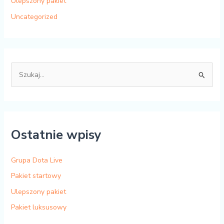
Ulepszony pakiet
Uncategorized
W
y
s
z
Ostatnie wpisy
u
k
a
Grupa Dota Live
j
Pakiet startowy
:
Ulepszony pakiet
Pakiet luksusowy