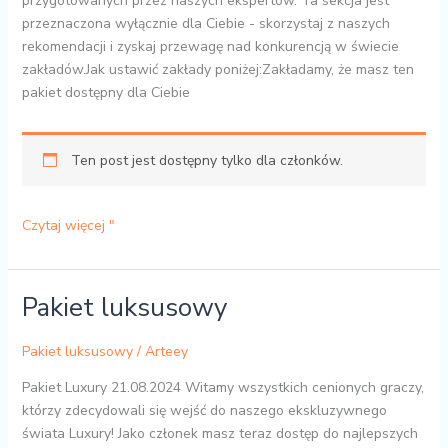
przygotowanych przez naszych ekspertów. Ta sekcja jest
przeznaczona wyłącznie dla Ciebie - skorzystaj z naszych
rekomendacji i zyskaj przewagę nad konkurencją w świecie
zakładów.Jak ustawić zakłady poniżej:Zakładamy, że masz ten
pakiet dostępny dla Ciebie
Ten post jest dostępny tylko dla członków.
Czytaj więcej "
Pakiet luksusowy
Pakiet
luksusowy
Pakiet luksusowy
/
Arteey
Pakiet Luxury 21.08.2024 Witamy wszystkich cenionych graczy,
którzy zdecydowali się wejść do naszego ekskluzywnego
świata Luxury! Jako członek masz teraz dostęp do najlepszych