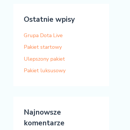
z
u
Ostatnie wpisy
k
Grupa Dota Live
a
Pakiet startowy
j
Ulepszony pakiet
:
Pakiet luksusowy
Najnowsze
komentarze