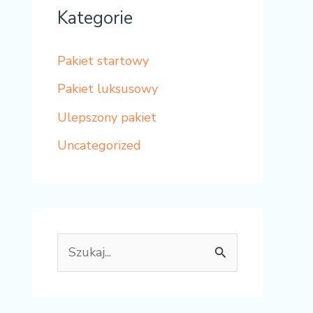
Kategorie
Pakiet startowy
Pakiet luksusowy
Ulepszony pakiet
Uncategorized
W
y
s